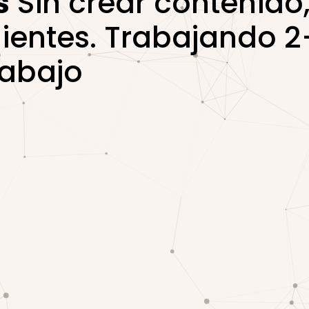
s
Sin crear contenido,
lientes. Trabajando 
trabajo